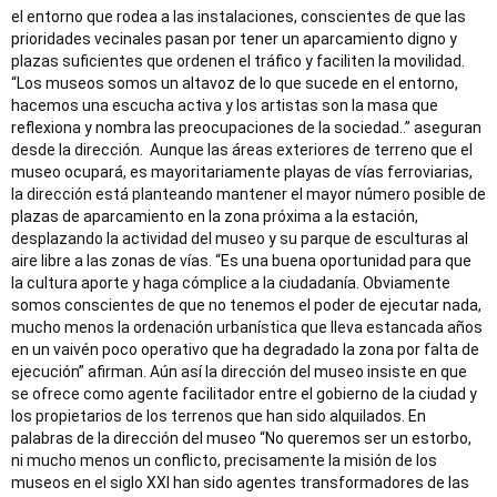
el entorno que rodea a las instalaciones, conscientes de que las
prioridades vecinales pasan por tener un aparcamiento digno y
plazas suficientes que ordenen el tráfico y faciliten la movilidad.
“Los museos somos un altavoz de lo que sucede en el entorno,
hacemos una escucha activa y los artistas son la masa que
reflexiona y nombra las preocupaciones de la sociedad..” aseguran
desde la dirección.
Aunque las áreas exteriores de terreno que el
museo ocupará, es mayoritariamente playas de vías ferroviarias,
la dirección está planteando mantener el mayor número posible de
plazas de aparcamiento en la zona próxima a la estación,
desplazando la actividad del museo y su parque de esculturas al
aire libre a las zonas de vías. “Es una buena oportunidad para que
la cultura aporte y haga cómplice a la ciudadanía. Obviamente
somos conscientes de que no tenemos el poder de ejecutar nada,
mucho menos la ordenación urbanística que lleva estancada años
en un vaivén poco operativo que ha degradado la zona por falta de
ejecución” afirman. Aún así la dirección del museo insiste en que
se ofrece como agente facilitador entre el gobierno de la ciudad y
los propietarios de los terrenos que han sido alquilados. En
palabras de la dirección del museo “No queremos ser un estorbo,
ni mucho menos un conflicto, precisamente la misión de los
museos en el siglo XXI han sido agentes transformadores de las